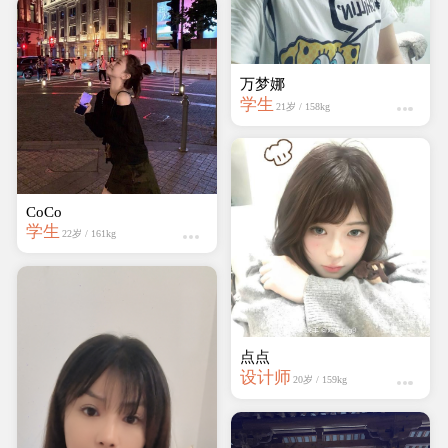
万梦娜
学生
21岁 / 158kg
CoCo
学生
22岁 / 161kg
点点
设计师
20岁 / 159kg