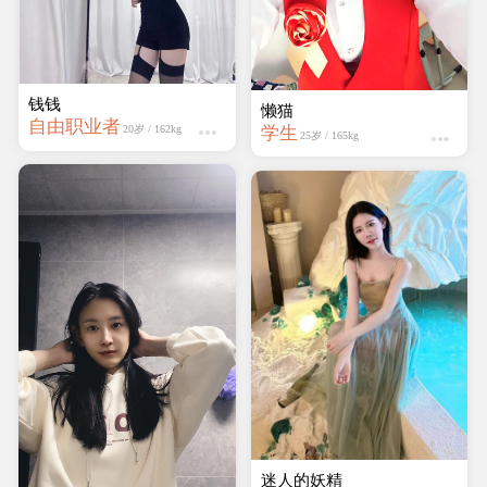
钱钱
懒猫
自由职业者
学生
20岁 / 162kg
25岁 / 165kg
迷人的妖精