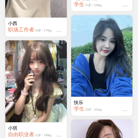
学生
21岁 / 159kg
小西
职场工作者
24岁 / 174kg
快乐
学生
22岁 / 161kg
小琪
自由职业者
21岁 / 168kg