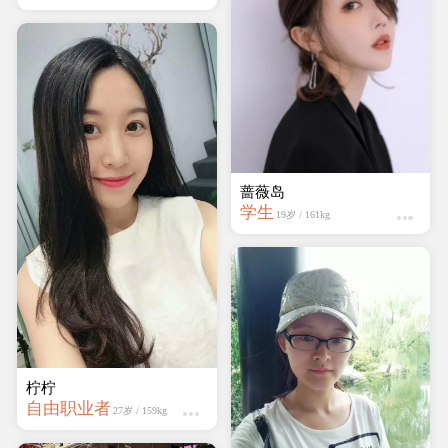
蔷薇岛
学生
19岁 / 161kg
柠柠
自由职业者
27岁 / 159kg