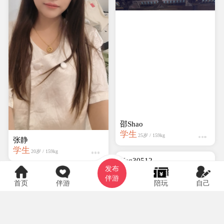
邵Shao
学生
25岁 / 159kg
张静
学生
20岁 / 159kg
发布
伴游
首页
伴游
陪玩
自己