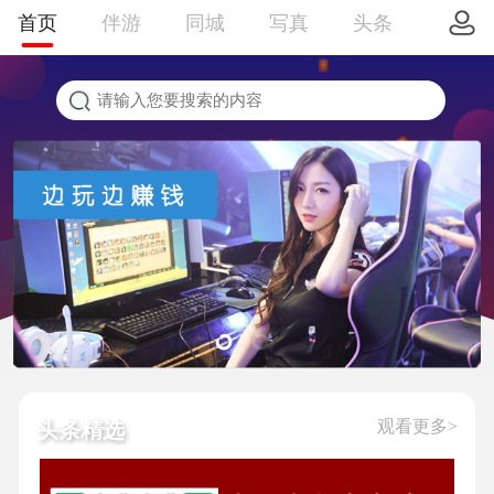
首页
伴游
同城
写真
头条
观看更多>
头条精选