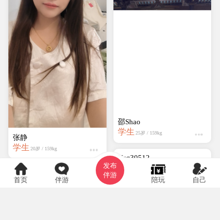
邵Shao
学生
25岁 / 159kg
张静
学生
20岁 / 159kg
Ysq30512
发布
学生
19岁 / 159kg
伴游
首页
伴游
陪玩
自己
爱吃辣条的小仙女
学生
20岁 / 161kg