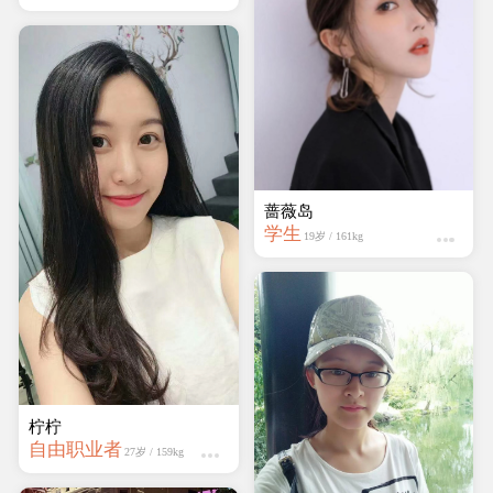
蔷薇岛
学生
19岁 / 161kg
柠柠
自由职业者
27岁 / 159kg