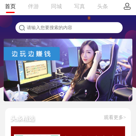
首页
伴游
同城
写真
头条
观看更多>
头条精选