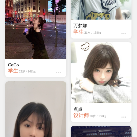
万梦娜
学生
21岁 / 158kg
CoCo
学生
22岁 / 161kg
点点
设计师
20岁 / 159kg