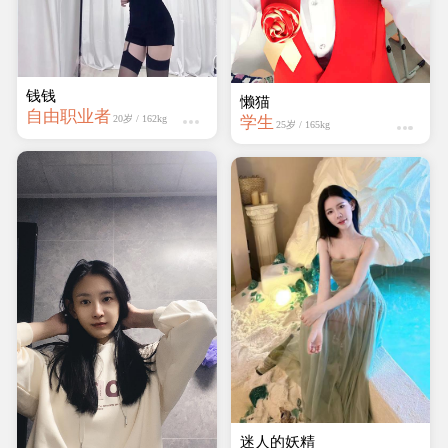
钱钱
懒猫
自由职业者
学生
20岁 / 162kg
25岁 / 165kg
迷人的妖精