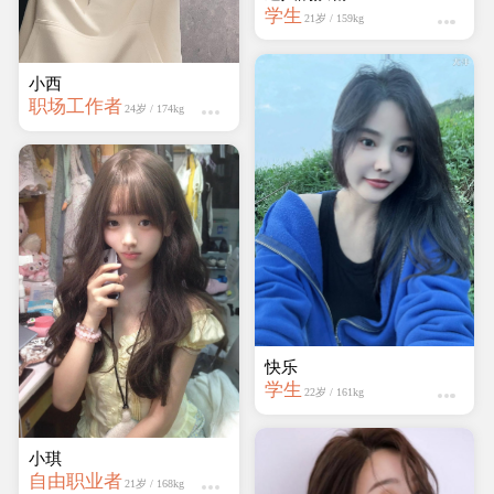
学生
21岁 / 159kg
小西
职场工作者
24岁 / 174kg
快乐
学生
22岁 / 161kg
小琪
自由职业者
21岁 / 168kg