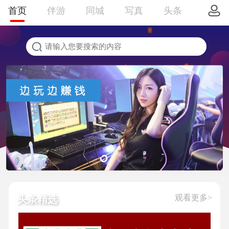
首页
伴游
同城
写真
头条
观看更多>
头条精选