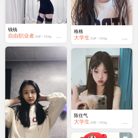
钱钱
懒猫
自由职业者
学生
20岁 / 162kg
25岁 / 165kg
迷人的妖精