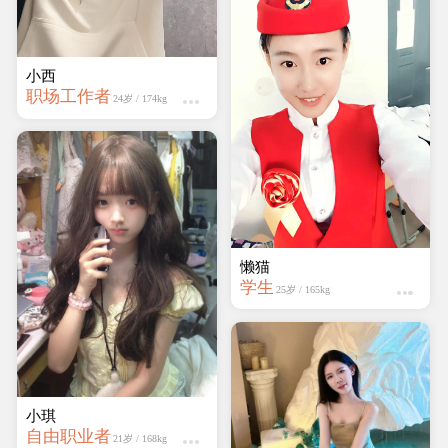
学生
21岁 / 159kg
小西
职场工作者
24岁 / 174kg
快乐
学生
22岁 / 161kg
小琪
自由职业者
21岁 / 168kg