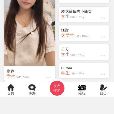
邵Shao
学生
25岁 / 159kg
张静
学生
20岁 / 159kg
发布
伴游
首页
伴游
陪玩
自己