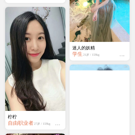
蔷薇岛
学生
19岁 / 161kg
柠柠
自由职业者
27岁 / 159kg