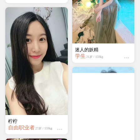
万梦娜
学生
21岁 / 158kg
柠柠
自由职业者
27岁 / 159kg