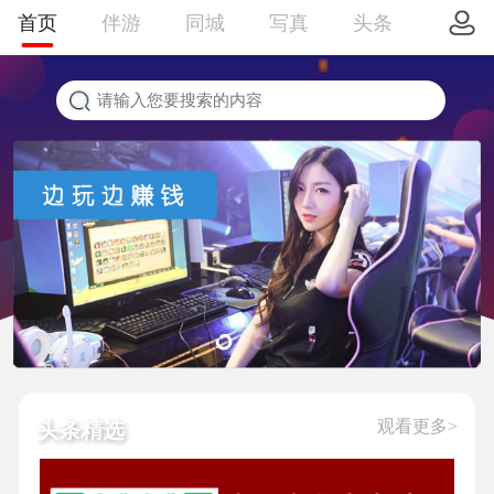
首页
伴游
同城
写真
头条
观看更多>
头条精选