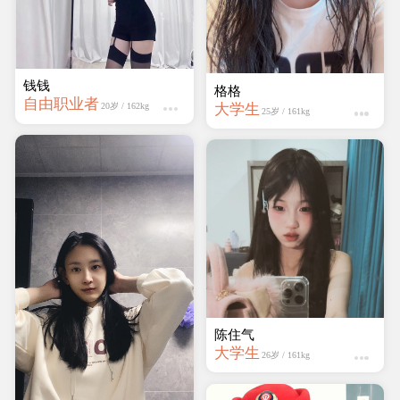
钱钱
迷人的妖精
自由职业者
学生
20岁 / 162kg
21岁 / 159kg
快乐