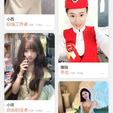
学生
22岁 / 161kg
小西
职场工作者
24岁 / 174kg
蔷薇岛
学生
19岁 / 161kg
小琪
自由职业者
21岁 / 168kg