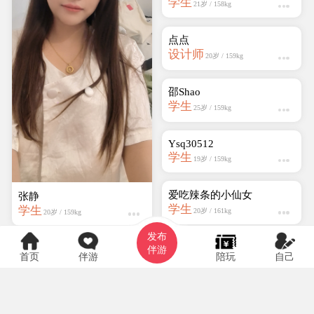
张静
Ysq30512
学生
学生
19岁 / 159kg
20岁 / 159kg
发布
爱吃辣条的小仙女
伴游
首页
伴游
陪玩
自己
学生
20岁 / 161kg