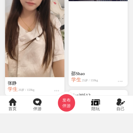
张静
Ysq30512
学生
学生
19岁 / 159kg
20岁 / 159kg
发布
伴游
首页
伴游
陪玩
自己