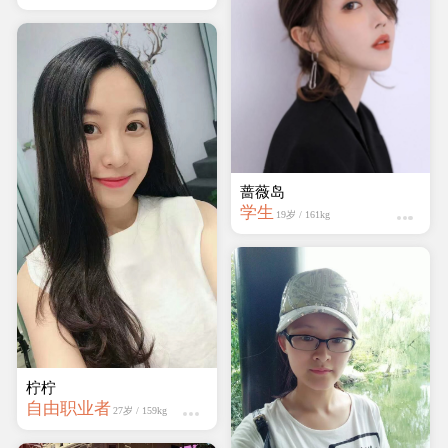
万梦娜
学生
21岁 / 158kg
柠柠
自由职业者
27岁 / 159kg