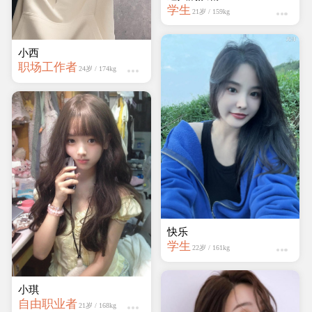
学生
22岁 / 161kg
小西
职场工作者
24岁 / 174kg
蔷薇岛
学生
19岁 / 161kg
小琪
自由职业者
21岁 / 168kg