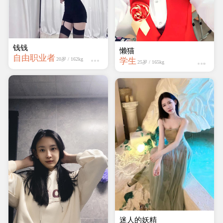
钱钱
迷人的妖精
自由职业者
学生
20岁 / 162kg
21岁 / 159kg
快乐