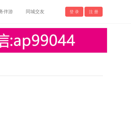
务伴游
同城交友
登 录
注 册