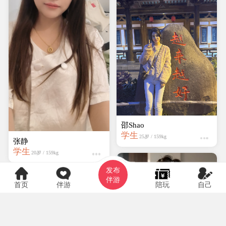
邵Shao
学生
25岁 / 159kg
张静
学生
20岁 / 159kg
发布
伴游
首页
伴游
陪玩
自己