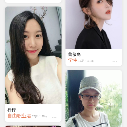
蔷薇岛
学生
19岁 / 161kg
柠柠
自由职业者
27岁 / 159kg