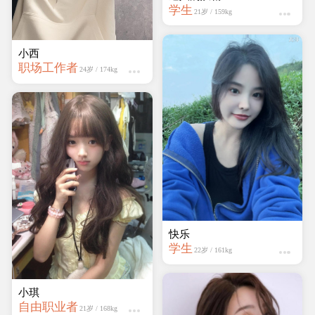
学生
21岁 / 159kg
小西
职场工作者
24岁 / 174kg
快乐
学生
22岁 / 161kg
小琪
自由职业者
21岁 / 168kg