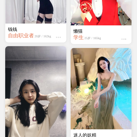
钱钱
懒猫
自由职业者
学生
20岁 / 162kg
25岁 / 165kg
迷人的妖精