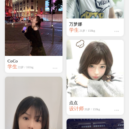
万梦娜
学生
21岁 / 158kg
CoCo
学生
22岁 / 161kg
点点
设计师
20岁 / 159kg