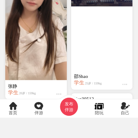
爱吃辣条的小仙女
学生
20岁 / 161kg
张静
学生
20岁 / 159kg
发布
伴游
首页
伴游
陪玩
自己