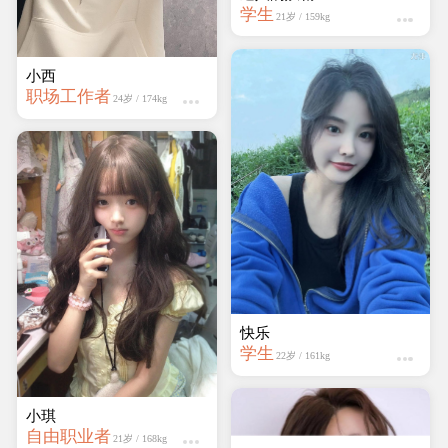
小西
职场工作者
24岁 / 174kg
万梦娜
学生
21岁 / 158kg
小琪
自由职业者
21岁 / 168kg