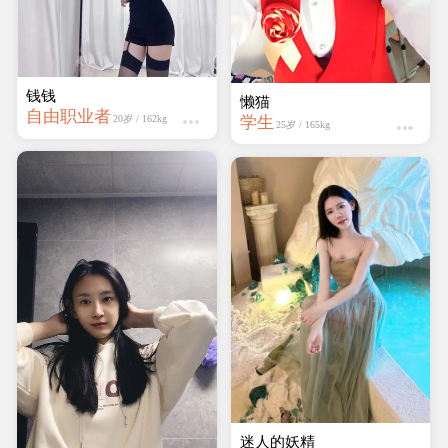
钱钱
快乐
自由职业者
学生
20岁 / 162kg
22岁 / 161kg
蔷薇岛
学生
19岁 / 161kg