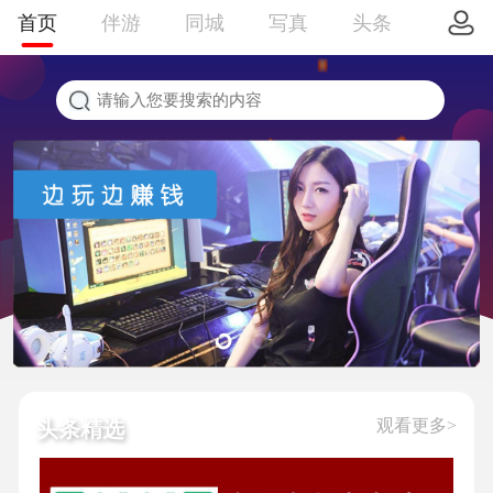
首页
伴游
同城
写真
头条
观看更多>
头条精选