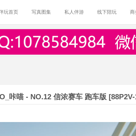
伴玩首页
写真图集
私人伴游
线下陪玩
商
O_咔喵 - NO.12 信浓赛车 跑车版 [88P2V-1