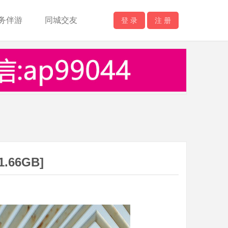
务伴游
同城交友
登 录
注 册
.66GB]