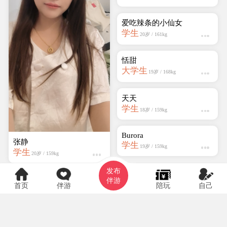
邵Shao
学生
25岁 / 159kg
张静
学生
20岁 / 159kg
Ysq30512
发布
学生
19岁 / 159kg
伴游
首页
伴游
陪玩
自己
爱吃辣条的小仙女
学生
20岁 / 161kg