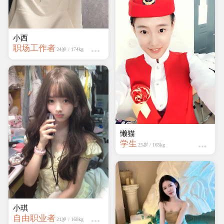
学生
21岁 / 159kg
小西
职场工作者
24岁 / 174kg
快乐
学生
22岁 / 161kg
小琪
自由职业者
21岁 / 168kg