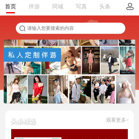
首页
伴游
同城
写真
头条
观看更多>
头条精选