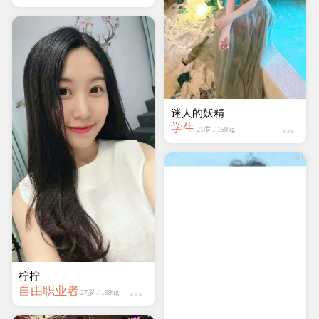
蔷薇岛
学生
19岁 / 161kg
柠柠
自由职业者
27岁 / 159kg