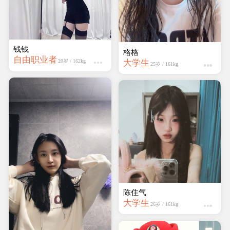
钱钱
懒猫
自由职业者
学生
20岁 / 162kg
25岁 / 165kg
迷人的妖精