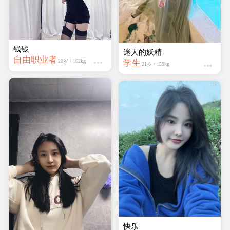
钱钱
迷人的妖精
自由职业者
学生
20岁 / 162kg
21岁 / 159kg
快乐