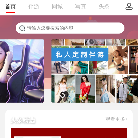
首页
伴游
同城
写真
头条
观看更多>
头条精选