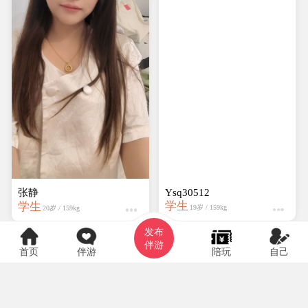
张静
Ysq30512
学生
学生
19岁 / 159kg
20岁 / 159kg
发布
伴游
首页
伴游
陪玩
自己