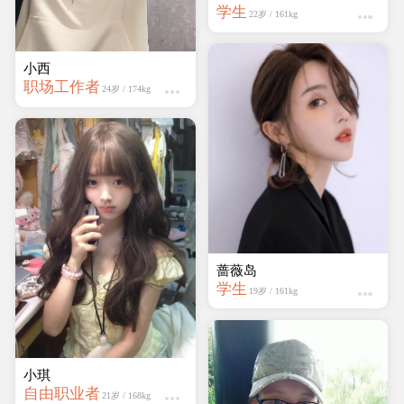
学生
22岁 / 161kg
小西
职场工作者
24岁 / 174kg
蔷薇岛
学生
19岁 / 161kg
小琪
自由职业者
21岁 / 168kg