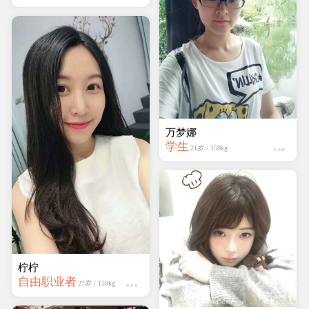
万梦娜
学生
21岁 / 158kg
柠柠
自由职业者
27岁 / 159kg