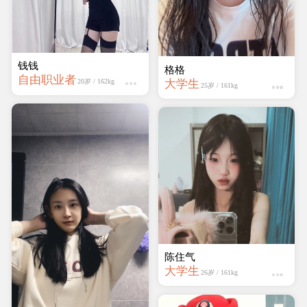
钱钱
格格
自由职业者
大学生
20岁 / 162kg
25岁 / 161kg
陈住气
大学生
26岁 / 161kg