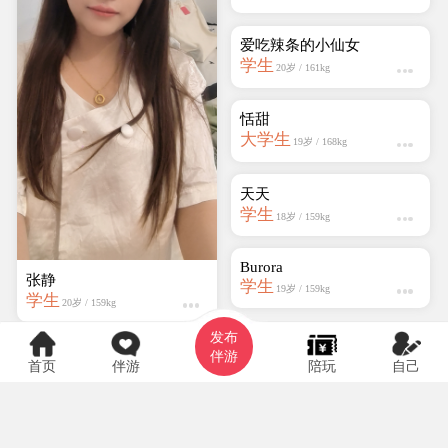
学生
21岁 / 158kg
点点
设计师
20岁 / 159kg
邵Shao
学生
25岁 / 159kg
Ysq30512
学生
19岁 / 159kg
爱吃辣条的小仙女
张静
学生
学生
20岁 / 161kg
20岁 / 159kg
发布
恬甜
伴游
首页
伴游
陪玩
自己
大学生
19岁 / 168kg
天天
学生