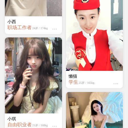
小西
职场工作者
24岁 / 174kg
懒猫
学生
25岁 / 165kg
小琪
自由职业者
21岁 / 168kg