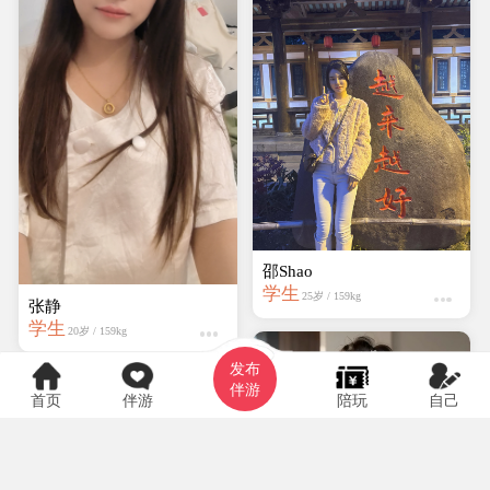
邵Shao
学生
25岁 / 159kg
张静
学生
20岁 / 159kg
发布
伴游
首页
伴游
陪玩
自己