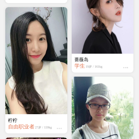
蔷薇岛
学生
19岁 / 161kg
柠柠
自由职业者
27岁 / 159kg