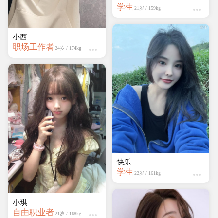
学生
21岁 / 159kg
小西
职场工作者
24岁 / 174kg
快乐
学生
22岁 / 161kg
小琪
自由职业者
21岁 / 168kg