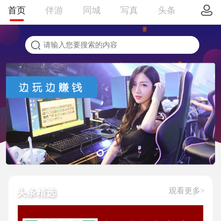
首页
伴游
同城
写真
头条
观看更多>
头条精选