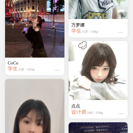
万梦娜
学生
21岁 / 158kg
CoCo
学生
22岁 / 161kg
点点
设计师
20岁 / 159kg