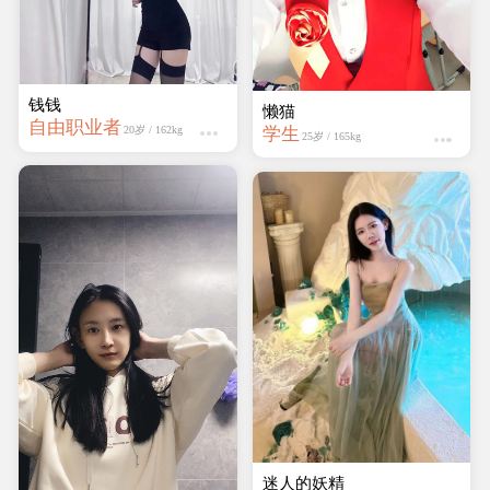
钱钱
懒猫
自由职业者
学生
20岁 / 162kg
25岁 / 165kg
迷人的妖精