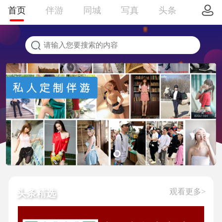
首页
伴游
同城
写真
头条
观看更多>
头条精选