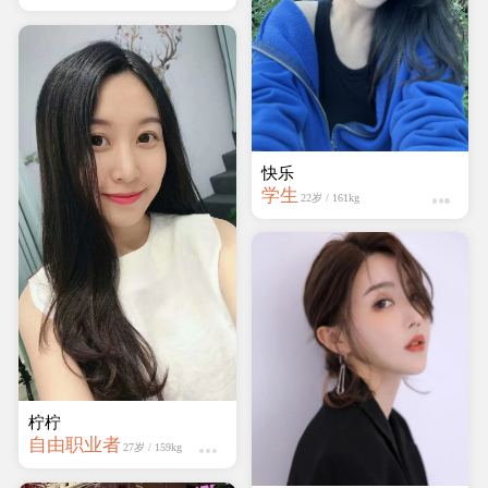
蔷薇岛
学生
19岁 / 161kg
柠柠
自由职业者
27岁 / 159kg