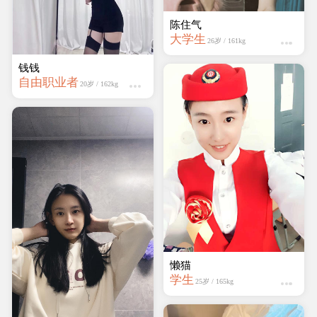
钱钱
懒猫
自由职业者
学生
20岁 / 162kg
25岁 / 165kg
迷人的妖精