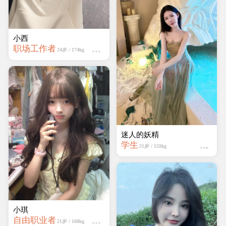
学生
21岁 / 159kg
小西
职场工作者
24岁 / 174kg
快乐
学生
22岁 / 161kg
小琪
自由职业者
21岁 / 168kg