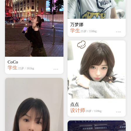
万梦娜
学生
21岁 / 158kg
CoCo
学生
22岁 / 161kg
点点
设计师
20岁 / 159kg