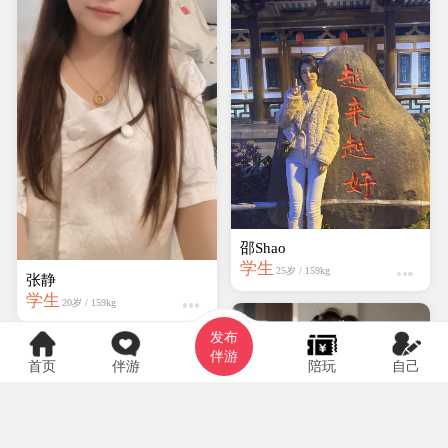
邵Shao
学生
25岁 / 159kg
张静
学生
20岁 / 159kg
发布
伴游
首页
伴游
陪玩
自己