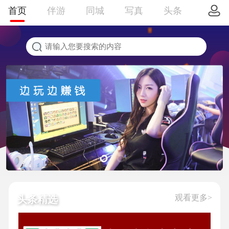
首页
伴游
同城
写真
头条
观看更多>
头条精选