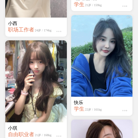
学生
21岁 / 159kg
小西
职场工作者
24岁 / 174kg
快乐
学生
22岁 / 161kg
小琪
自由职业者
21岁 / 168kg