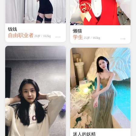
钱钱
懒猫
自由职业者
学生
20岁 / 162kg
25岁 / 165kg
迷人的妖精