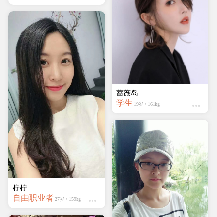
蔷薇岛
学生
19岁 / 161kg
柠柠
自由职业者
27岁 / 159kg