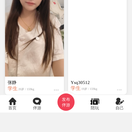
张静
Ysq30512
学生
学生
19岁 / 159kg
20岁 / 159kg
发布
伴游
首页
伴游
陪玩
自己