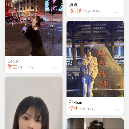
点点
设计师
20岁 / 159kg
CoCo
学生
22岁 / 161kg
邵Shao
学生
25岁 / 159kg