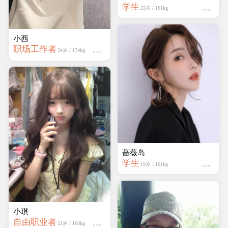
学生
22岁 / 161kg
小西
职场工作者
24岁 / 174kg
蔷薇岛
学生
19岁 / 161kg
小琪
自由职业者
21岁 / 168kg