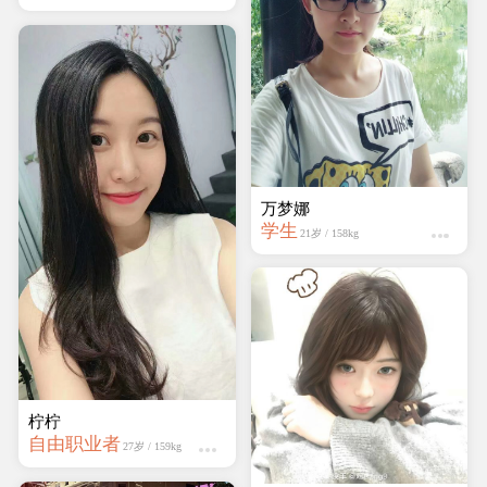
万梦娜
学生
21岁 / 158kg
柠柠
自由职业者
27岁 / 159kg