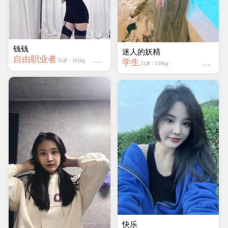
钱钱
迷人的妖精
自由职业者
学生
20岁 / 162kg
21岁 / 159kg
快乐