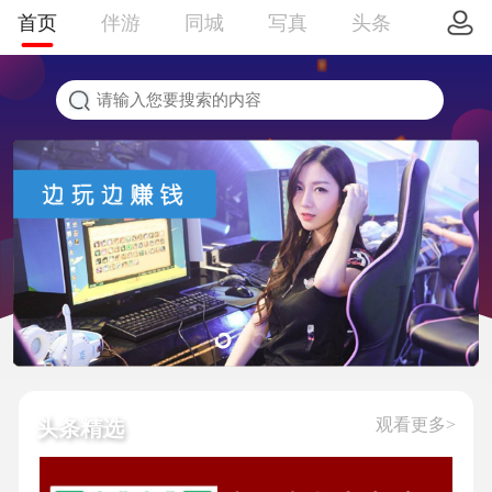
首页
伴游
同城
写真
头条
观看更多>
头条精选