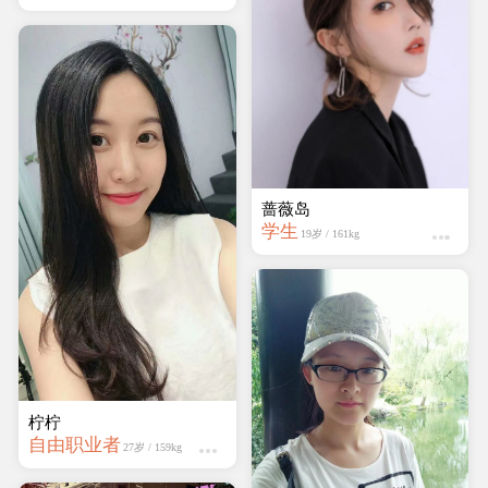
蔷薇岛
学生
19岁 / 161kg
柠柠
自由职业者
27岁 / 159kg