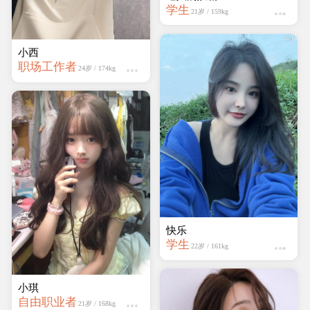
学生
21岁 / 159kg
小西
职场工作者
24岁 / 174kg
快乐
学生
22岁 / 161kg
小琪
自由职业者
21岁 / 168kg