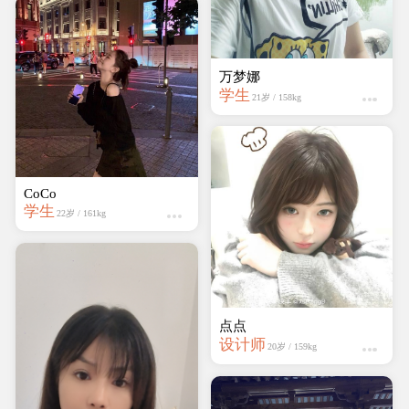
万梦娜
学生
21岁 / 158kg
CoCo
学生
22岁 / 161kg
点点
设计师
20岁 / 159kg