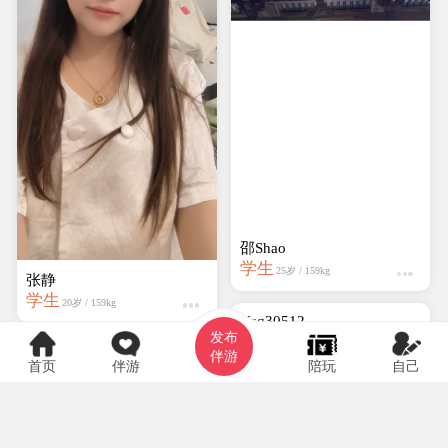
邵Shao
学生
25岁 / 159kg
张静
学生
20岁 / 159kg
Ysq30512
发布
学生
19岁 / 159kg
伴游
首页
伴游
陪玩
自己