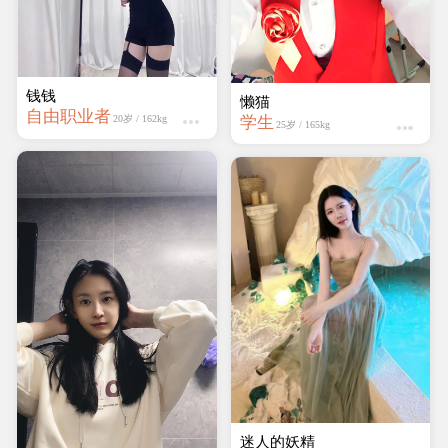
钱钱
懒猫
自由职业者
学生
20岁 / 162kg
25岁 / 165kg
迷人的妖精