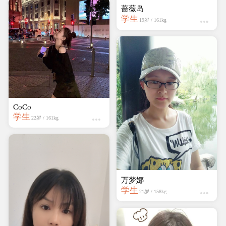
万梦娜
学生
21岁 / 158kg
CoCo
学生
22岁 / 161kg
点点
设计师
20岁 / 159kg