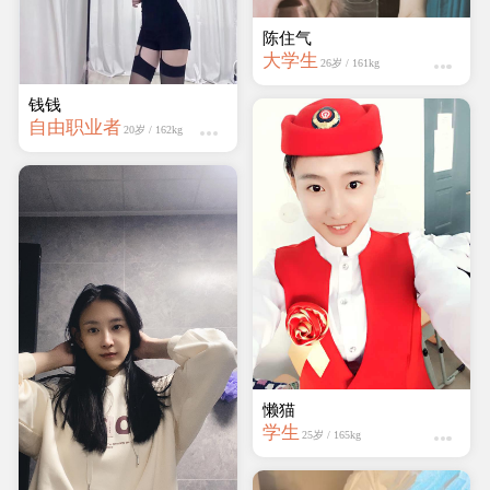
钱钱
懒猫
自由职业者
学生
20岁 / 162kg
25岁 / 165kg
迷人的妖精