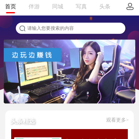
首页
伴游
同城
写真
头条
观看更多>
头条精选