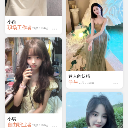
学生
21岁 / 159kg
小西
职场工作者
24岁 / 174kg
快乐
学生
22岁 / 161kg
小琪
自由职业者
21岁 / 168kg