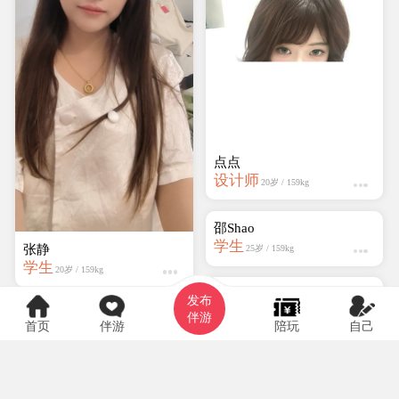
邵Shao
学生
25岁 / 159kg
张静
学生
20岁 / 159kg
发布
伴游
首页
伴游
陪玩
自己