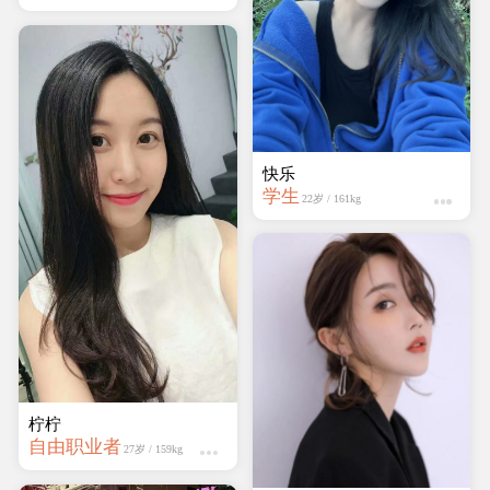
蔷薇岛
学生
19岁 / 161kg
柠柠
自由职业者
27岁 / 159kg