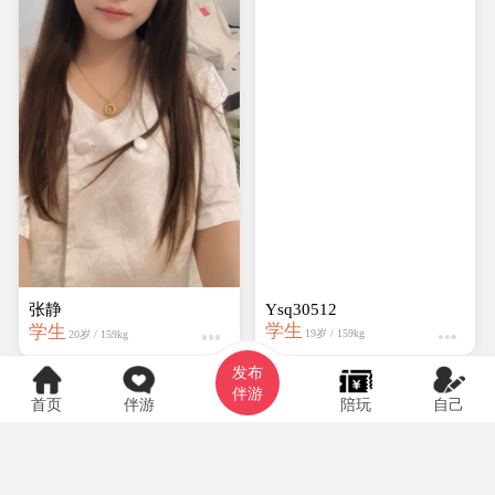
张静
Ysq30512
学生
学生
19岁 / 159kg
20岁 / 159kg
发布
伴游
首页
伴游
陪玩
自己