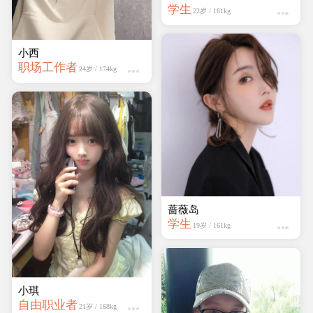
学生
22岁 / 161kg
小西
职场工作者
24岁 / 174kg
蔷薇岛
学生
19岁 / 161kg
小琪
自由职业者
21岁 / 168kg