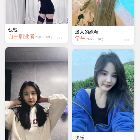
钱钱
迷人的妖精
自由职业者
学生
20岁 / 162kg
21岁 / 159kg
快乐