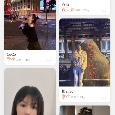
点点
设计师
20岁 / 159kg
CoCo
学生
22岁 / 161kg
邵Shao
学生
25岁 / 159kg