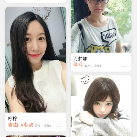
万梦娜
学生
21岁 / 158kg
柠柠
自由职业者
27岁 / 159kg