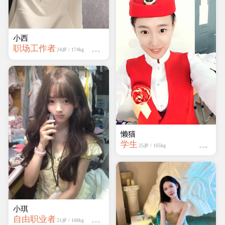
学生
21岁 / 159kg
小西
职场工作者
24岁 / 174kg
快乐
学生
22岁 / 161kg
小琪
自由职业者
21岁 / 168kg