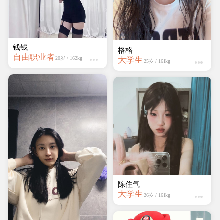
钱钱
懒猫
自由职业者
学生
20岁 / 162kg
25岁 / 165kg
迷人的妖精