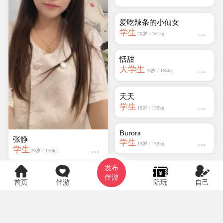
邵Shao
学生
25岁 / 159kg
张静
学生
20岁 / 159kg
发布
伴游
首页
伴游
陪玩
自己