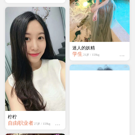
蔷薇岛
学生
19岁 / 161kg
柠柠
自由职业者
27岁 / 159kg