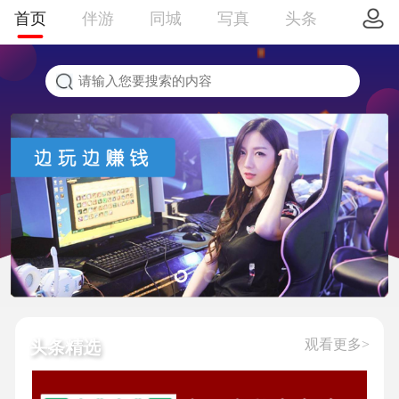
首页
伴游
同城
写真
头条
观看更多>
头条精选